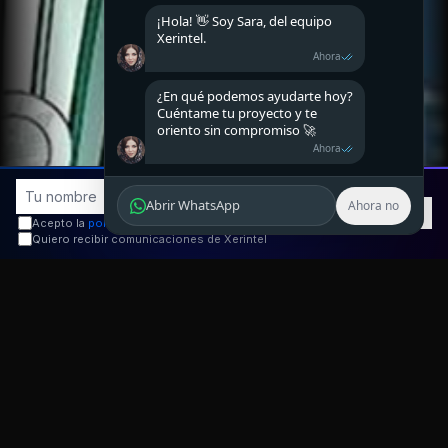
¡Hola! 👋 Soy Sara, del equipo
Xerintel.
Ahora
¿En qué podemos ayudarte hoy?
Cuéntame tu proyecto y te
oriento sin compromiso 🚀
Ahora
Ir
Abrir WhatsApp
Ahora no
Acepto la
política de privacidad
Quiero recibir comunicaciones de Xerintel