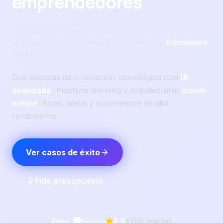
emprendedores
No lo decimos nosotros, lo dice la revista nº1
en economía de empresas y finanzas en
España.
Dos décadas de innovación tecnológica con
IA
avanzada
, machine learning y arquitecturas
cloud-
native
. Apps, webs y ecommerce de alto
rendimiento.
Ver casos de éxito
Pide presupuesto
|
|
Incluidos en
4,8
+700 reseñas